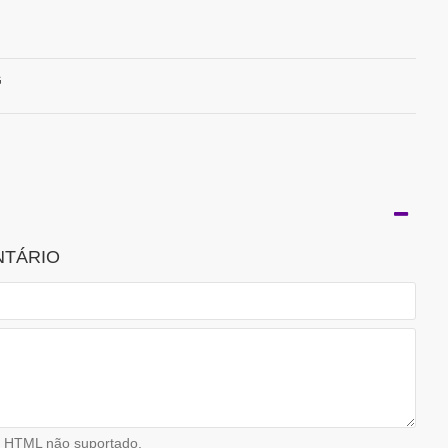
G
NTÁRIO
HTML não suportado.