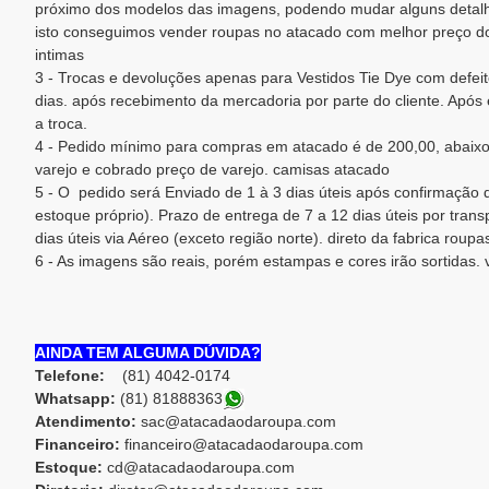
próximo dos modelos das imagens, podendo mudar alguns detalh
isto conseguimos vender roupas no atacado com melhor preço d
intimas
3 - Trocas e devoluções apenas para Vestidos Tie Dye com defeit
dias. após recebimento da mercadoria por parte do cliente. Após e
a troca.
4 - Pedido mínimo para compras em atacado é de 200,00, abaixo
varejo e cobrado preço de varejo. camisas atacado
5 - O pedido será Enviado de 1 à 3 dias úteis após confirmaçã
estoque próprio). Prazo de entrega de 7 a 12 dias úteis por trans
dias úteis via Aéreo (exceto região norte). direto da fabrica roupa
6 - As imagens são reais, porém estampas e cores irão sortidas. 
AINDA TEM ALGUMA DÚVIDA?
Telefone:
(81) 4042-0174
Whatsapp:
(81) 8188836
3
Atendimento:
sac@atacadaodaroupa.com
Financeiro:
financeiro@atacadaodaroupa.com
Estoque:
cd@atacadaodaroupa.com