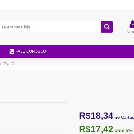
Aces
S
FALE CONOSCO
Tie Dye G
R$18,34
no Cartã
R$17,42
com 5%