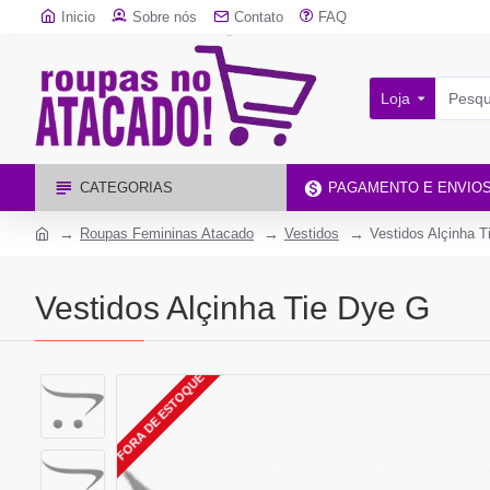
Inicio
Sobre nós
Contato
FAQ
Loja
CATEGORIAS
PAGAMENTO E ENVIO
Roupas Femininas Atacado
Vestidos
Vestidos Alçinha 
Vestidos Alçinha Tie Dye G
FORA DE ESTOQUE