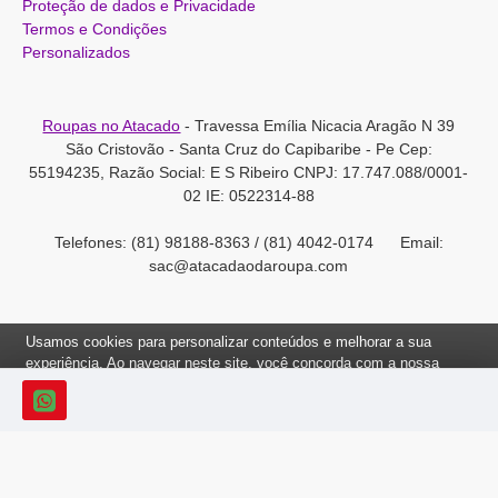
Proteção de dados e Privacidade
Termos e Condições
Personalizados
Roupas no Atacado
- Travessa Emília Nicacia Aragão N 39
São Cristovão - Santa Cruz do Capibaribe - Pe Cep:
55194235, Razão Social: E S Ribeiro CNPJ: 17.747.088/0001-
02 IE: 0522314-88
Telefones: (81) 98188-8363 / (81) 4042-0174 Email:
sac@atacadaodaroupa.com
Usamos cookies para personalizar conteúdos e melhorar a sua
experiência. Ao navegar neste site, você concorda com a nossa
Política de Cookies.
Roupas no Atacado 2012-2022, Todos os direitos reservados.
Ok, Entendi