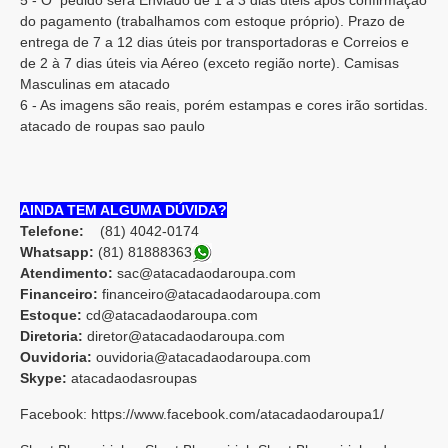
5 - O pedido será Enviado de 1 à 3 dias úteis após confirmação
do pagamento (trabalhamos com estoque próprio). Prazo de
entrega de 7 a 12 dias úteis por transportadoras e Correios e
de 2 à 7 dias úteis via Aéreo (exceto região norte). Camisas
Masculinas em atacado
6 - As imagens são reais, porém estampas e cores irão sortidas.
atacado de roupas sao paulo
AINDA TEM ALGUMA DÚVIDA?
Telefone:
(81) 4042-0174
Whatsapp:
(81) 8188836
3
Atendimento:
sac@atacadaodaroupa.com
Financeiro:
financeiro@atacadaodaroupa.com
Estoque:
cd@atacadaodaroupa.com
Diretoria:
diretor@atacadaodaroupa.com
Ouvidoria:
ouvidoria@atacadaodaroupa.com
Skype:
atacadaodasroupas
Facebook: https://www.facebook.com/atacadaodaroupa1/