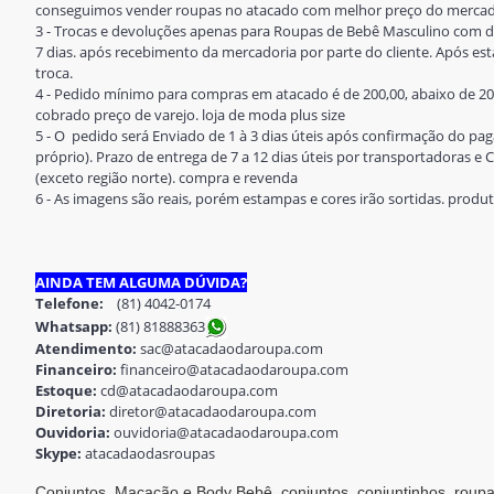
conseguimos vender roupas no atacado com melhor preço do mercad
3 - Trocas e devoluções apenas para Roupas de Bebê Masculino com de
7 dias. após recebimento da mercadoria por parte do cliente. Após esta
troca.
4 - Pedido mínimo para compras em atacado é de 200,00, abaixo de 20
cobrado preço de varejo. loja de moda plus size
5 - O pedido será Enviado de 1 à 3 dias úteis após confirmação do 
próprio). Prazo de entrega de 7 a 12 dias úteis por transportadoras e Co
(exceto região norte). compra e revenda
6 - As imagens são reais, porém estampas e cores irão sortidas. prod
AINDA TEM ALGUMA DÚVIDA?
Telefone:
(81) 4042-0174
Whatsapp:
(81) 8188836
3
Atendimento:
sac@atacadaodaroupa.com
Financeiro:
financeiro@atacadaodaroupa.com
Estoque:
cd@atacadaodaroupa.com
Diretoria:
diretor@atacadaodaroupa.com
Ouvidoria:
ouvidoria@atacadaodaroupa.com
Skype:
atacadaodasroupas
Conjuntos, Macacão e Body Bebê, conjuntos, conjuntinhos, roup