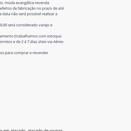
o. moda evangélica revenda
feitos de fabricação no prazo de até
 data não será possível realizar a
0,00 será considerado varejo e
pagamento (trabalhamos com estoque
rreios e de 2 à 7 dias úteis via Aéreo
utos para comprar e revender
as em atacado, atacado de roupas,