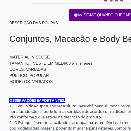
AVISE-ME QUANDO CHEGAR
DESCRIÇÃO DAS ROUPAS
Conjuntos, Macacão e Body B
MATERIAL: VISCOSE
TAMANHO: VESTE EM MÉDIA 3 a 7 meses
CORES: VARIADAS
PÚBLICO: POPULAR
MODELOS: VARIADOS
OBSERVAÇÕES IMPORTANTES:
1 - O envio de RoupasBebê Masculi, RoupasBebê Masculi, modelos, cor
por atacado são feitas de formas sortidas e de acordo com a dispon
irão conforme o que estiver na descrição do produto.
2 - O Estoque é sempre atualizado e acompanha as tendências da mod
dos modelos das imagens, podendo mudar alguns detalhes. Somos fab