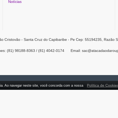
Notícias
ão Cristovão - Santa Cruz do Capibaribe - Pe Cep: 55194235, Razão S
ones: (81) 98188-8363 / (81) 4042-0174 Email: sac@atacadaodarou
Política de Cookie
ia. Ao navegar neste site, você concorda com a nossa