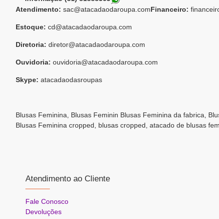
Atendimento:
sac@atacadaodaroupa.com
Financeiro:
financei
Estoque:
cd@atacadaodaroupa.com
Diretoria:
diretor@atacadaodaroupa.com
Ouvidoria:
ouvidoria@atacadaodaroupa.com
Skype:
atacadaodasroupas
Blusas Feminina, Blusas Feminin Blusas Feminina da fabrica, Bl
Blusas Feminina cropped, blusas cropped, atacado de blusas fem
Atendimento ao Cliente
Fale Conosco
Devoluções