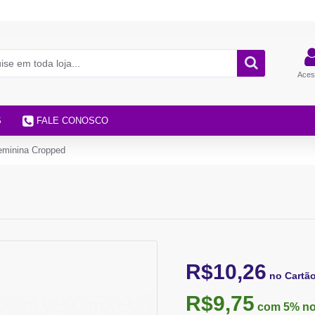
Aces
S
FALE CONOSCO
eminina Cropped
R$10,26
no Cartã
R$9,75
com 5%
no