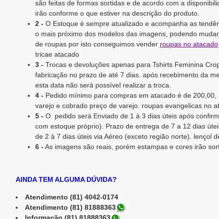
são feitas de formas sortidas e de acordo com a disponib
irão conforme o que estiver na descrição do produto.
2 -
O Estoque é sempre atualizado e acompanha as tendên
o mais próximo dos modelos das imagens, podendo mudar 
de roupas por isto conseguimos vender
roupas no atacado
tricae atacado
3 -
Trocas e devoluções apenas para Tshirts Feminina Cro
fabricação no prazo de até 7 dias. após recebimento da mer
esta data não será possível realizar a troca.
4 -
Pedido mínimo para compras em atacado é de 200,00, 
varejo e cobrado preço de varejo. roupas evangelicas no 
5 -
O pedido será Enviado de 1 à 3 dias úteis após confi
com estoque próprio). Prazo de entrega de 7 a 12 dias útei
de 2 à 7 dias úteis via Aéreo (exceto região norte). lençol 
6 -
As imagens são reais, porém estampas e cores irão sort
AINDA TEM ALGUMA DÚVIDA?
Atendimento (81) 4042-0174
Atendimento (81) 81888363
Informação (81) 81888363