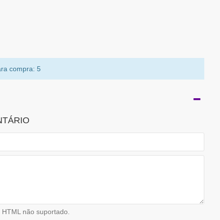
ra compra: 5
NTÁRIO
HTML não suportado.