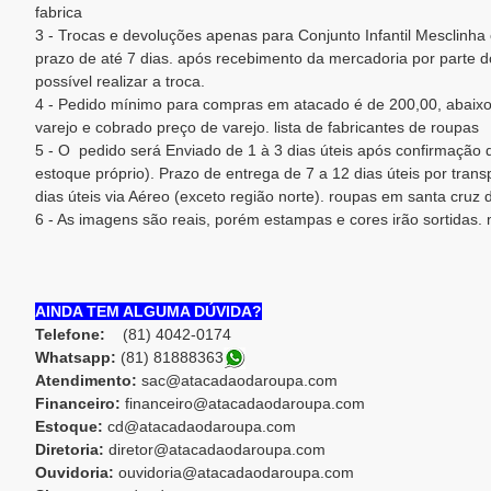
fabrica
3 - Trocas e devoluções apenas para Conjunto Infantil Mesclinha
prazo de até 7 dias. após recebimento da mercadoria por parte do
possível realizar a troca.
4 - Pedido mínimo para compras em atacado é de 200,00, abaixo
varejo e cobrado preço de varejo. lista de fabricantes de roupas
5 - O pedido será Enviado de 1 à 3 dias úteis após confirmaçã
estoque próprio). Prazo de entrega de 7 a 12 dias úteis por trans
dias úteis via Aéreo (exceto região norte). roupas em santa cruz 
6 - As imagens são reais, porém estampas e cores irão sortidas
AINDA TEM ALGUMA DÚVIDA?
Telefone:
(81) 4042-0174
Whatsapp:
(81) 8188836
3
Atendimento:
sac@atacadaodaroupa.com
Financeiro:
financeiro@atacadaodaroupa.com
Estoque:
cd@atacadaodaroupa.com
Diretoria:
diretor@atacadaodaroupa.com
Ouvidoria:
ouvidoria@atacadaodaroupa.com