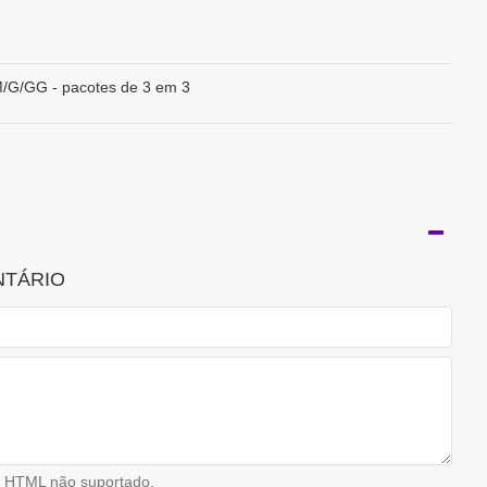
/G/GG - pacotes de 3 em 3
NTÁRIO
HTML não suportado.