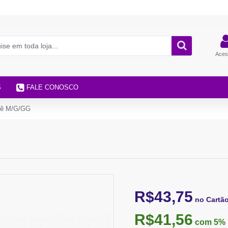
Aces
S
FALE CONOSCO
dê M/G/GG
R$43,75
no Cartã
R$41,56
com 5%