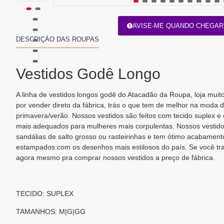
AVISE-ME QUANDO CHEGAR
DESCRIÇÃO DAS ROUPAS
Vestidos Godê Longo
A linha de vestidos longos godê do Atacadão da Roupa, loja mui
por vender direto da fábrica, trás o que tem de melhor na moda 
primavera/verão. Nossos vestidos são feitos com tecido suplex 
mais adequados para mulheres mais corpulentas. Nossos vestido
sandálias de salto grosso ou rasteirinhas e tem ótimo acabament
estampados com os desenhos mais estilosos do país. Se você tra
agora mesmo pra comprar nossos vestidos a preço de fábrica.
TECIDO: SUPLEX
TAMANHOS: M|G|GG