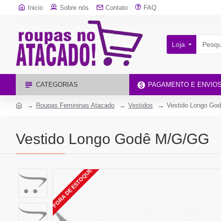
Inicio
Sobre nós
Contato
FAQ
Loja
CATEGORIAS
PAGAMENTO E ENVIO
Roupas Femininas Atacado
Vestidos
Vestido Longo Go
Vestido Longo Godê M/G/GG
FORA DE ESTOQUE