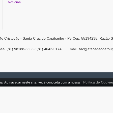
Notícias
ão Cristovão - Santa Cruz do Capibaribe - Pe Cep: 55194235, Razão S
ones: (81) 98188-8363 / (81) 4042-0174 Email: sac@atacadaodarou
Política de Cookie
ia. Ao navegar neste site, você concorda com a nossa