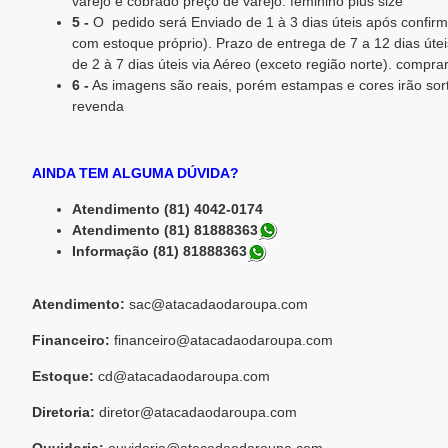
varejo e cobrado preço de varejo. feminino plus size
5 -
O pedido será Enviado de 1 à 3 dias úteis após confi
com estoque próprio). Prazo de entrega de 7 a 12 dias útei
de 2 à 7 dias úteis via Aéreo (exceto região norte). compra
6 -
As imagens são reais, porém estampas e cores irão sort
revenda
AINDA TEM ALGUMA DÚVIDA?
Atendimento (81) 4042-0174
Atendimento (81) 81888363
Informação (81) 81888363
Atendimento:
sac@atacadaodaroupa.com
Financeiro:
financeiro@atacadaodaroupa.com
Estoque:
cd@atacadaodaroupa.com
Diretoria:
diretor@atacadaodaroupa.com
Ouvidoria:
ouvidoria@atacadaodaroupa.com