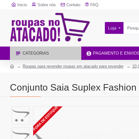
Inicio
Sobre nós
Contato
FAQ
Loja
CATEGORIAS
PAGAMENTO E ENVIO
Roupas para revender roupas em atacado para revender
10,
Conjunto Saia Suplex Fashion
FORA DE ESTOQUE