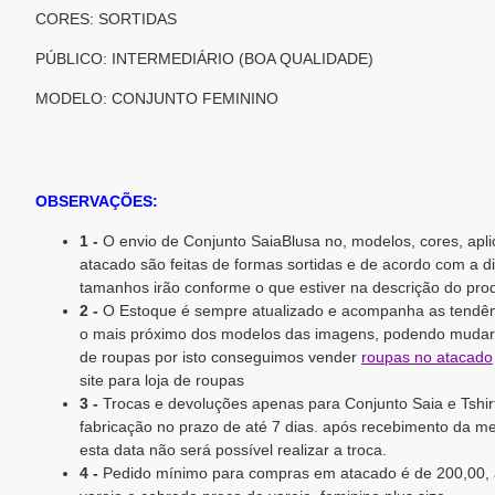
CORES: SORTIDAS
PÚBLICO: INTERMEDIÁRIO (BOA QUALIDADE)
MODELO: CONJUNTO FEMININO
OBSERVAÇÕES:
1 -
O envio de Conjunto SaiaBlusa no, modelos, cores, apl
atacado são feitas de formas sortidas e de acordo com a d
tamanhos irão conforme o que estiver na descrição do pro
2 -
O Estoque é sempre atualizado e acompanha as tendên
o mais próximo dos modelos das imagens, podendo mudar 
de roupas por isto conseguimos vender
roupas no atacado
site para loja de roupas
3 -
Trocas e devoluções apenas para Conjunto Saia e Tshir
fabricação no prazo de até 7 dias. após recebimento da mer
esta data não será possível realizar a troca.
4 -
Pedido mínimo para compras em atacado é de 200,00, 