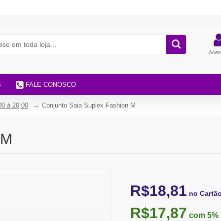
Aces
S
FALE CONOSCO
00 à 20,00
Conjunto Saia Suplex Fashion M
 M
R$18,81
no Cartã
R$17,87
com 5%