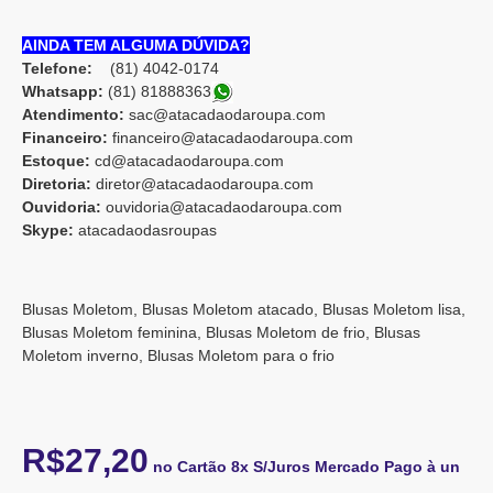
AINDA TEM ALGUMA DÚVIDA?
Telefone:
(81) 4042-0174
Whatsapp:
(81) 8188836
3
Atendimento:
sac@atacadaodaroupa.com
Financeiro:
financeiro@atacadaodaroupa.com
Estoque:
cd@atacadaodaroupa.com
Diretoria:
diretor@atacadaodaroupa.com
Ouvidoria:
ouvidoria@atacadaodaroupa.com
Skype:
atacadaodasroupas
Blusas Moletom, Blusas Moletom atacado, Blusas Moletom lisa,
Blusas Moletom feminina, Blusas Moletom de frio, Blusas
Moletom inverno, Blusas Moletom para o frio
R$27,20
no Cartão 8x S/Juros Mercado Pago à un