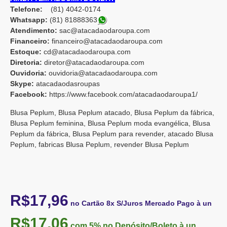
Telefone:
(81) 4042-0174
Whatsapp:
(81) 8188836
3
Atendimento:
sac@atacadaodaroupa.com
Financeiro:
financeiro@atacadaodaroupa.com
Estoque:
cd@atacadaodaroupa.com
Diretoria:
diretor@atacadaodaroupa.com
Ouvidoria:
ouvidoria@atacadaodaroupa.com
Skype:
atacadaodasroupas
Facebook:
https://www.facebook.com/atacadaodaroupa1/
Blusa Peplum, Blusa Peplum atacado, Blusa Peplum da fábrica,
Blusa Peplum feminina, Blusa Peplum moda evangélica, Blusa
Peplum da fábrica, Blusa Peplum para revender, atacado Blusa
Peplum, fabricas Blusa Peplum, revender Blusa Peplum
R$17,96
no Cartão 8x S/Juros Mercado Pago à un
R$17,06
com 5%
no Depósito/Boleto à un