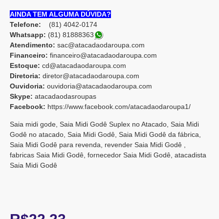
AINDA TEM ALGUMA DÚVIDA?
Telefone:
(81) 4042-0174
Whatsapp:
(81) 8188836
3
Atendimento:
sac@atacadaodaroupa.com
Financeiro:
financeiro@atacadaodaroupa.com
Estoque:
cd@atacadaodaroupa.com
Diretoria:
diretor@atacadaodaroupa.com
Ouvidoria:
ouvidoria@atacadaodaroupa.com
Skype:
atacadaodasroupas
Facebook:
https://www.facebook.com/atacadaodaroupa1/
Saia midi gode, Saia Midi Godê Suplex no Atacado, Saia Midi
Godê no atacado, Saia Midi Godê, Saia Midi Godê da fábrica,
Saia Midi Godê para revenda, revender Saia Midi Godê ,
fabricas Saia Midi Godê, fornecedor Saia Midi Godê, atacadista
Saia Midi Godê