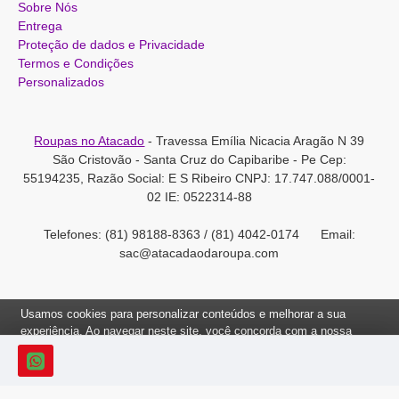
Sobre Nós
Entrega
Proteção de dados e Privacidade
Termos e Condições
Personalizados
Roupas no Atacado
- Travessa Emília Nicacia Aragão N 39
São Cristovão - Santa Cruz do Capibaribe - Pe Cep:
55194235, Razão Social: E S Ribeiro CNPJ: 17.747.088/0001-
02 IE: 0522314-88
Telefones: (81) 98188-8363 / (81) 4042-0174 Email:
sac@atacadaodaroupa.com
Usamos cookies para personalizar conteúdos e melhorar a sua
experiência. Ao navegar neste site, você concorda com a nossa
Política de Cookies.
Roupas no Atacado 2012-2022, Todos os direitos reservados.
Ok, Entendi