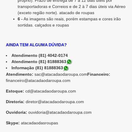
próprio). Prazo de entrega de 7 a 12 dias úteis por
transportadoras e Correios e de 2 à 7 dias úteis via Aéreo
(exceto região norte). atacado de roupas
6 -
As imagens são reais, porém estampas e cores irão
sortidas. calçados e roupas
AINDA TEM ALGUMA DÚVIDA?
Atendimento (81) 4042-0174
Atendimento (81) 81888363
Informação (81) 81888363
Atendimento:
sac@atacadaodaroupa.com
Financeiro:
financeiro@atacadaodaroupa.com
Estoque:
cd@atacadaodaroupa.com
Diretoria:
diretor@atacadaodaroupa.com
Ouvidoria:
ouvidoria@atacadaodaroupa.com
Skype:
atacadaodasroupas