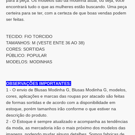
para a peça. Os modelos são da modinha atual, ou seja, você
encontrará tudo o que as mulheres estão buscando. Uma peça
certeira para se ter, com a certeza de que boas vendas podem
ser feitas.
TECIDO: FIO TORCIDO
TAMANHOS: M (VESTE ENTE 36 AO 38)
CORES: SORTIDAS
PÚBLICO: POPULAR
MODELOS: MODINHAS
OBSERVAÇÕES IMPORTANTES:
1 - O envio de Blusas Modinha G, Blusas Modinha G, modelos,
cores, aplicações e marcas das roupas por atacado são feitas
de formas sortidas e de acordo com a disponibilidade em
estoque, porém tamanhos irão conforme o que estiver na
descrição do produto.
2 - O Estoque é sempre atualizado e acompanha as tendências
da moda, as mercadoria irão o mais próximo dos modelos das
imagens, podendo mudar alguns detalhes. Somos fabricas de