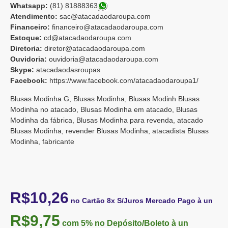
Whatsapp:
(81) 8188836
3
Atendimento:
sac@atacadaodaroupa.com
Financeiro:
financeiro@atacadaodaroupa.com
Estoque:
cd@atacadaodaroupa.com
Diretoria:
diretor@atacadaodaroupa.com
Ouvidoria:
ouvidoria@atacadaodaroupa.com
Skype:
atacadaodasroupas
Facebook:
https://www.facebook.com/atacadaodaroupa1/
Blusas Modinha G, Blusas Modinha, Blusas Modinh Blusas
Modinha no atacado, Blusas Modinha em atacado, Blusas
Modinha da fábrica, Blusas Modinha para revenda, atacado
Blusas Modinha, revender Blusas Modinha, atacadista Blusas
Modinha, fabricante
R$10,26
no Cartão 8x S/Juros Mercado Pago à un
R$9,75
com 5%
no Depósito/Boleto à un