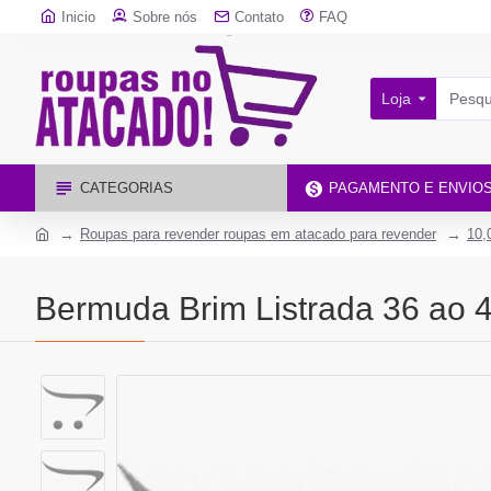
Inicio
Sobre nós
Contato
FAQ
Loja
CATEGORIAS
PAGAMENTO E ENVIO
Roupas para revender roupas em atacado para revender
10,
Bermuda Brim Listrada 36 ao 