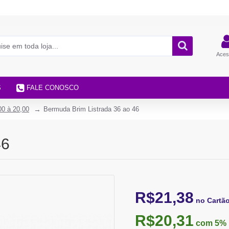
Aces
S
FALE CONOSCO
00 à 20,00
Bermuda Brim Listrada 36 ao 46
46
R$21,38
no Cartã
R$20,31
com 5%