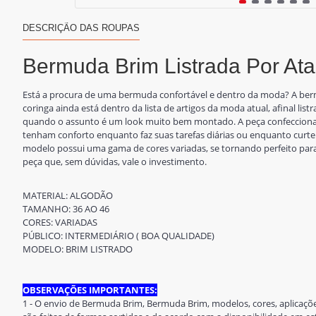
DESCRIÇÃO DAS ROUPAS
Bermuda Brim Listrada Por At
Está a procura de uma bermuda confortável e dentro da moda? A ber
coringa ainda está dentro da lista de artigos da moda atual, afinal li
quando o assunto é um look muito bem montado. A peça confeccion
tenham conforto enquanto faz suas tarefas diárias ou enquanto curte 
modelo possui uma gama de cores variadas, se tornando perfeito pa
peça que, sem dúvidas, vale o investimento.
MATERIAL: ALGODÃO
TAMANHO: 36 AO 46
CORES: VARIADAS
PÚBLICO: INTERMEDIÁRIO ( BOA QUALIDADE)
MODELO: BRIM LISTRADO
OBSERVAÇÕES IMPORTANTES:
1 - O envio de Bermuda Brim, Bermuda Brim, modelos, cores, aplicaçõ