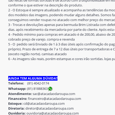
são feitas de formas sortidas e de acordo com a disponibilidade em 
conforme o que estiver na descrição do produto.
2 - O Estoque é sempre atualizado e acompanha as tendências da mod
dos modelos das imagens, podendo mudar alguns detalhes. Somos fab
conseguimos vender roupas no atacado com melhor preço do mercado.
3 - Trocas e devoluções apenas para bermuda Brim Listrada com defeit
dias. após recebimento da mercadoria por parte do cliente. Após esta d
4 - Pedido mínimo para compras em atacado é de 200,00, abaixo de 20
cobrado preço de varejo. compra e revenda
5 - O pedido será Enviado de 1 à 3 dias úteis após confirmação do 
próprio). Prazo de entrega de 7 a 12 dias úteis por transportadoras e Co
(exceto região norte). camisas atacado
6 - As imagens são reais, porém estampas e cores irão sortidas. lojas 
AINDA TEM ALGUMA DÚVIDA?
Telefone:
(81) 4042-0174
Whatsapp:
(81) 8188836
3
Atendimento:
sac@atacadaodaroupa.com
Financeiro:
financeiro@atacadaodaroupa.com
Estoque:
cd@atacadaodaroupa.com
Diretoria:
diretor@atacadaodaroupa.com
Ouvidoria:
ouvidoria@atacadaodaroupa.com