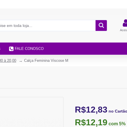
Aces
S
FALE CONOSCO
00 à 20,00
Calça Feminina Viscose M
R$12,83
no Cartã
R$12,19
com 5%