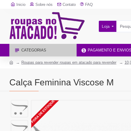
Inicio
Sobre nós
Contato
FAQ
Loja
CATEGORIAS
PAGAMENTO E ENVIO
Roupas para revender roupas em atacado para revender
10,
Calça Feminina Viscose M
FORA DE ESTOQUE