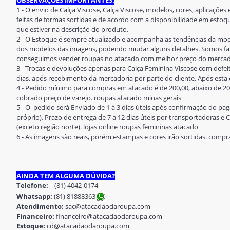
OBSERVAÇÕES IMPORTANTES:
1 - O envio de Calça Viscose, Calça Viscose, modelos, cores, aplicaçõe
feitas de formas sortidas e de acordo com a disponibilidade em est
que estiver na descrição do produto.
2 - O Estoque é sempre atualizado e acompanha as tendências da mod
dos modelos das imagens, podendo mudar alguns detalhes. Somos fab
conseguimos vender roupas no atacado com melhor preço do merca
3 - Trocas e devoluções apenas para Calça Feminina Viscose com defeit
dias. após recebimento da mercadoria por parte do cliente. Após esta d
4 - Pedido mínimo para compras em atacado é de 200,00, abaixo de 20
cobrado preço de varejo. roupas atacado minas gerais
5 - O pedido será Enviado de 1 à 3 dias úteis após confirmação do 
próprio). Prazo de entrega de 7 a 12 dias úteis por transportadoras e Co
(exceto região norte). lojas online roupas femininas atacado
6 - As imagens são reais, porém estampas e cores irão sortidas. compr
AINDA TEM ALGUMA DÚVIDA?
Telefone:
(81) 4042-0174
Whatsapp:
(81) 8188836
3
Atendimento:
sac@atacadaodaroupa.com
Financeiro:
financeiro@atacadaodaroupa.com
Estoque:
cd@atacadaodaroupa.com