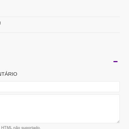
M
NTÁRIO
HTML não suportado.