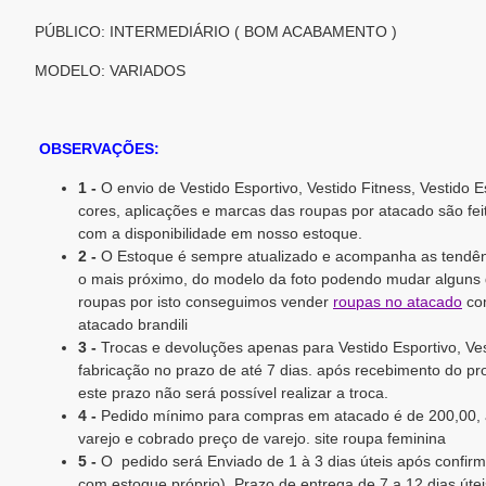
PÚBLICO: INTERMEDIÁRIO ( BOM ACABAMENTO )
MODELO: VARIADOS
OBSERVAÇÕES:
1 -
O envio de Vestido Esportivo, Vestido Fitness, Vestido E
cores, aplicações e marcas das roupas por atacado são fei
com a disponibilidade em nosso estoque.
2 -
O Estoque é sempre atualizado e acompanha as tendên
o mais próximo, do modelo da foto podendo mudar alguns 
roupas por isto conseguimos vender
roupas no atacado
com
atacado brandili
3 -
Trocas e devoluções apenas para Vestido Esportivo, Ves
fabricação no prazo de até 7 dias. após recebimento do pro
este prazo não será possível realizar a troca.
4 -
Pedido mínimo para compras em atacado é de 200,00, 
varejo e cobrado preço de varejo. site roupa feminina
5 -
O pedido será Enviado de 1 à 3 dias úteis após confi
com estoque próprio). Prazo de entrega de 7 a 12 dias útei