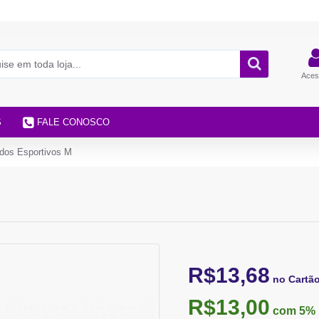
Aces
S
FALE CONOSCO
idos Esportivos M
R$13,68
no Cartã
R$13,00
com 5%