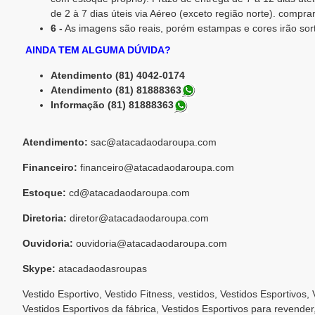
de 2 à 7 dias úteis via Aéreo (exceto região norte). compr
6 -
As imagens são reais, porém estampas e cores irão sor
AINDA TEM ALGUMA DÚVIDA?
Atendimento (81) 4042-0174
Atendimento (81) 81888363
Informação (81) 81888363
Atendimento:
sac@atacadaodaroupa.com
Financeiro:
financeiro@atacadaodaroupa.com
Estoque:
cd@atacadaodaroupa.com
Diretoria:
diretor@atacadaodaroupa.com
Ouvidoria:
ouvidoria@atacadaodaroupa.com
Skype:
atacadaodasroupas
Vestido Esportivo, Vestido Fitness, vestidos, Vestidos Esportivos,
Vestidos Esportivos da fábrica, Vestidos Esportivos para revende