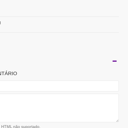
M
NTÁRIO
HTML não suportado.