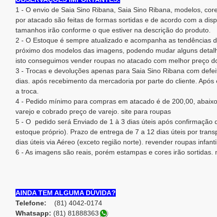
1 - O envio de Saia Sino Ribana, Saia Sino Ribana, modelos, cor
por atacado são feitas de formas sortidas e de acordo com a dis
tamanhos irão conforme o que estiver na descrição do produto.
2 - O Estoque é sempre atualizado e acompanha as tendências d
próximo dos modelos das imagens, podendo mudar alguns detalh
isto conseguimos vender roupas no atacado com melhor preço do
3 - Trocas e devoluções apenas para Saia Sino Ribana com defeit
dias. após recebimento da mercadoria por parte do cliente. Após e
a troca.
4 - Pedido mínimo para compras em atacado é de 200,00, abaixo
varejo e cobrado preço de varejo. site para roupas
5 - O pedido será Enviado de 1 à 3 dias úteis após confirmaçã
estoque próprio). Prazo de entrega de 7 a 12 dias úteis por trans
dias úteis via Aéreo (exceto região norte). revender roupas infanti
6 - As imagens são reais, porém estampas e cores irão sortidas.
AINDA TEM ALGUMA DÚVIDA?
Telefone:
(81) 4042-0174
Whatsapp:
(81) 8188836
3