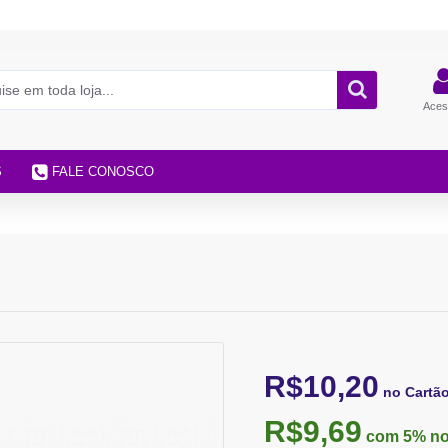
Aces
S
FALE CONOSCO
R$10,20
no Cartã
R$9,69
com 5%
no