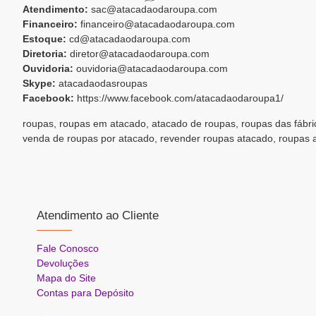
Atendimento:
sac@atacadaodaroupa.com
Financeiro:
financeiro@atacadaodaroupa.com
Estoque:
cd@atacadaodaroupa.com
Diretoria:
diretor@atacadaodaroupa.com
Ouvidoria:
ouvidoria@atacadaodaroupa.com
Skype:
atacadaodasroupas
Facebook:
https://www.facebook.com/atacadaodaroupa1/
roupas, roupas em atacado, atacado de roupas, roupas das fábr
venda de roupas por atacado, revender roupas atacado, roupas 
Atendimento ao Cliente
Fale Conosco
Devoluções
Mapa do Site
Contas para Depósito