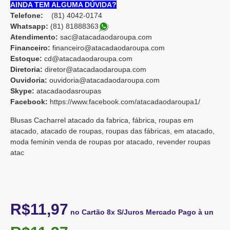
AINDA TEM ALGUMA DÚVIDA?
Telefone:
(81) 4042-0174
Whatsapp:
(81) 8188836
3
Atendimento:
sac@atacadaodaroupa.com
Financeiro:
financeiro@atacadaodaroupa.com
Estoque:
cd@atacadaodaroupa.com
Diretoria:
diretor@atacadaodaroupa.com
Ouvidoria:
ouvidoria@atacadaodaroupa.com
Skype:
atacadaodasroupas
Facebook:
https://www.facebook.com/atacadaodaroupa1/
Blusas Cacharrel atacado da fabrica, fábrica, roupas em
atacado, atacado de roupas, roupas das fábricas, em atacado,
moda feminin venda de roupas por atacado, revender roupas
atac
R$11,97
no Cartão 8x S/Juros Mercado Pago à un