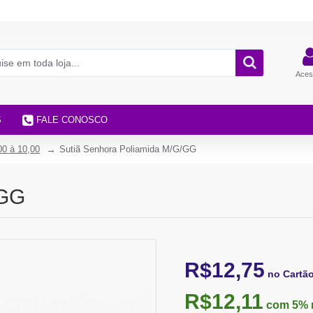
Aces
S
FALE CONOSCO
00 à 10,00
Sutiã Senhora Poliamida M/G/GG
/GG
R$12,75
no Cartã
R$12,11
com 5%