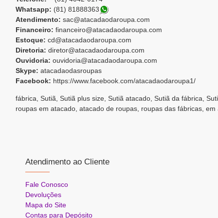
Whatsapp:
(81) 8188836
3
Atendimento:
sac@atacadaodaroupa.com
Financeiro:
financeiro@atacadaodaroupa.com
Estoque:
cd@atacadaodaroupa.com
Diretoria:
diretor@atacadaodaroupa.com
Ouvidoria:
ouvidoria@atacadaodaroupa.com
Skype:
atacadaodasroupas
Facebook:
https://www.facebook.com/atacadaodaroupa1/
fábrica, Sutiã, Sutiã plus size, Sutiã atacado, Sutiã da fábrica, S
roupas em atacado, atacado de roupas, roupas das fábricas, em
Atendimento ao Cliente
Fale Conosco
Devoluções
Mapa do Site
Contas para Depósito