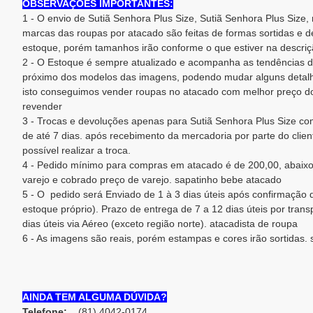
OBSERVAÇÕES IMPORTANTES:
1 - O envio de Sutiã Senhora Plus Size, Sutiã Senhora Plus Size,
marcas das roupas por atacado são feitas de formas sortidas e 
estoque, porém tamanhos irão conforme o que estiver na descriç
2 - O Estoque é sempre atualizado e acompanha as tendências d
próximo dos modelos das imagens, podendo mudar alguns detalh
isto conseguimos vender roupas no atacado com melhor preço do
revender
3 - Trocas e devoluções apenas para Sutiã Senhora Plus Size com
de até 7 dias. após recebimento da mercadoria por parte do clien
possível realizar a troca.
4 - Pedido mínimo para compras em atacado é de 200,00, abaixo
varejo e cobrado preço de varejo. sapatinho bebe atacado
5 - O pedido será Enviado de 1 à 3 dias úteis após confirmaçã
estoque próprio). Prazo de entrega de 7 a 12 dias úteis por trans
dias úteis via Aéreo (exceto região norte). atacadista de roupa
6 - As imagens são reais, porém estampas e cores irão sortidas. 
AINDA TEM ALGUMA DÚVIDA?
Telefone:
(81) 4042-0174