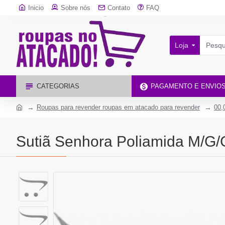
Inicio
Sobre nós
Contato
FAQ
Loja
CATEGORIAS
PAGAMENTO E ENVIO
Roupas para revender roupas em atacado para revender
00,
Sutiã Senhora Poliamida M/G