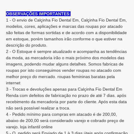
OBSERVAÇÕES IMPORTANTES:
1 - O envio de Calçinha Fio Dental Em, Calçinha Fio Dental Em,
modelos, cores, aplicações e marcas das roupas por atacado
são feitas de formas sortidas e de acordo com a disponibilidade
em estoque, porém tamanhos irão conforme o que estiver na
descrição do produto.
2 - O Estoque é sempre atualizado e acompanha as tendências
da moda, as mercadoria irão o mais próximo dos modelos das
imagens, podendo mudar alguns detalhes. Somos fabricas de
roupas por isto conseguimos vender roupas no atacado com
melhor preço do mercado. roupas femininas baratas pela
internet
3 - Trocas e devoluções apenas para Calçinha Fio Dental Em
Renda com defeitos de fabricação no prazo de até 7 dias. após
recebimento da mercadoria por parte do cliente. Após esta data
não será possível realizar a troca.
4 - Pedido mínimo para compras em atacado é de 200,00,
abaixo de 200,00 será considerado varejo e cobrado preço de
varejo. loja infantil online
5 - O pedido será Enviado de 1 à 3 dias úteis após confirmação