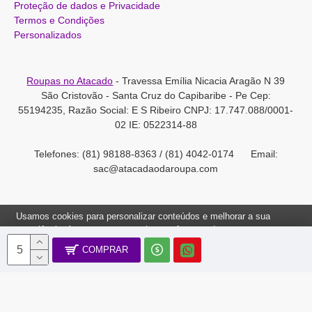
Proteção de dados e Privacidade
Termos e Condições
Personalizados
Roupas no Atacado
- Travessa Emília Nicacia Aragão N 39
São Cristovão - Santa Cruz do Capibaribe - Pe Cep:
55194235, Razão Social: E S Ribeiro CNPJ: 17.747.088/0001-
02 IE: 0522314-88
Telefones: (81) 98188-8363 / (81) 4042-0174 Email:
sac@atacadaodaroupa.com
Usamos cookies para personalizar conteúdos e melhorar a sua
experiência. Ao navegar neste site, você concorda com a nossa
Política de Cookies.
COMPRAR
Roupas no Atacado 2012-2022, Todos os direitos reservados.
Ok, Entendi