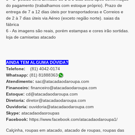
do pagamento (trabalhamos com estoque próprio). Prazo de
entrega de 7 a 12 dias úteis por transportadoras e Correios e
de 2 à 7 dias úteis via Aéreo (exceto região norte). saias da
fábrica
6 - As imagens são reais, porém estampas e cores irão sortidas.
loja de camisetas atacado
AINDA TEM ALGUMA DÚVIDA?
Telefone:
(81) 4042-0174
Whatsapp:
(81) 8188836
3
Atendimento:
sac@atacadaodaroupa.com
Financeiro:
financeiro@atacadaodaroupa.com
Estoque:
cd@atacadaodaroupa.com
Diretoria:
diretor@atacadaodaroupa.com
Ouvidoria:
ouvidoria@atacadaodaroupa.com
Skype:
atacadaodasroupas
Facebook:
https://www.facebook.com/atacadaodaroupa1/
Calçinha, roupas em atacado, atacado de roupas, roupas das