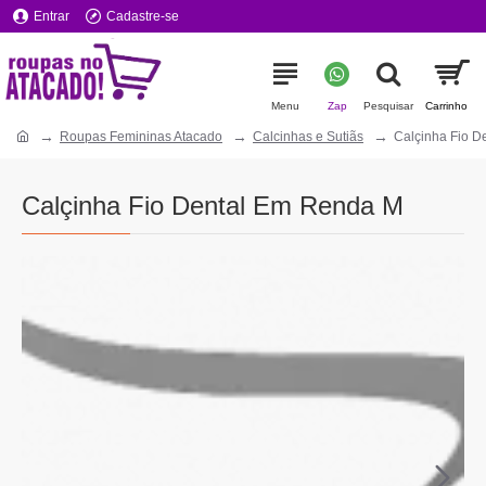
Entrar
Cadastre-se
Roupas Femininas Atacado
Calcinhas e Sutiãs
Calçinha Fio D
Calçinha Fio Dental Em Renda M