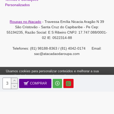
Personalizados
Roupas no Atacado
- Travessa Emília Nicacia Aragão N 39
São Cristovão - Santa Cruz do Capibaribe - Pe Cep:
55194235, Razão Social: E S Ribeiro CNPJ: 17.747.088/0001-
02 IE: 0522314-88
Telefones: (81) 98188-8363 / (81) 4042-0174 Email:
sac@atacadaodaroupa.com
Usamos cookies para personalizar conteúdos e melhorar a sua
experiência. Ao navegar neste site, você concorda com a nossa
Política de Cookies.
COMPRAR
Roupas no Atacado 2012-2022, Todos os direitos reservados.
Ok, Entendi