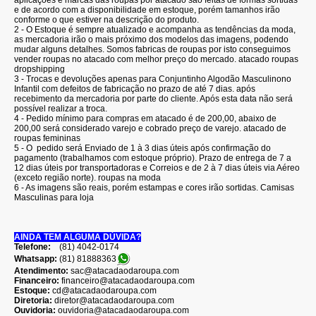
aplicações e marcas das roupas por atacado são feitas de formas sortidas
e de acordo com a disponibilidade em estoque, porém tamanhos irão
conforme o que estiver na descrição do produto.
2 - O Estoque é sempre atualizado e acompanha as tendências da moda,
as mercadoria irão o mais próximo dos modelos das imagens, podendo
mudar alguns detalhes. Somos fabricas de roupas por isto conseguimos
vender roupas no atacado com melhor preço do mercado. atacado roupas
dropshipping
3 - Trocas e devoluções apenas para Conjuntinho Algodão Masculinono
Infantil com defeitos de fabricação no prazo de até 7 dias. após
recebimento da mercadoria por parte do cliente. Após esta data não será
possível realizar a troca.
4 - Pedido mínimo para compras em atacado é de 200,00, abaixo de
200,00 será considerado varejo e cobrado preço de varejo. atacado de
roupas femininas
5 - O pedido será Enviado de 1 à 3 dias úteis após confirmação do
pagamento (trabalhamos com estoque próprio). Prazo de entrega de 7 a
12 dias úteis por transportadoras e Correios e de 2 à 7 dias úteis via Aéreo
(exceto região norte). roupas na moda
6 - As imagens são reais, porém estampas e cores irão sortidas. Camisas
Masculinas para loja
AINDA TEM ALGUMA DÚVIDA?
Telefone:
(81) 4042-0174
Whatsapp:
(81) 8188836
3
Atendimento:
sac@atacadaodaroupa.com
Financeiro:
financeiro@atacadaodaroupa.com
Estoque:
cd@atacadaodaroupa.com
Diretoria:
diretor@atacadaodaroupa.com
Ouvidoria:
ouvidoria@atacadaodaroupa.com